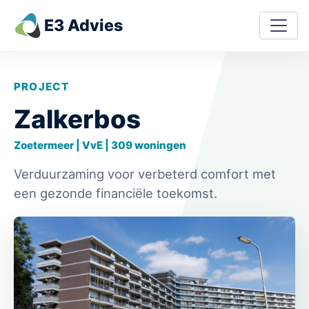
Skip to content
E3 Advies
Main Navigation
PROJECT
Zalkerbos
Zoetermeer | VvE | 309 woningen
Verduurzaming voor verbeterd comfort met
een gezonde financiële toekomst.