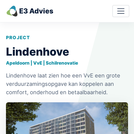
Skip to content
E3 Advies
Main Navigation
PROJECT
Lindenhove
Apeldoorn | VvE | Schilrenovatie
Lindenhove laat zien hoe een VvE een grote
verduurzamingsopgave kan koppelen aan
comfort, onderhoud en betaalbaarheid.